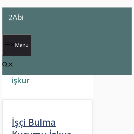
İçeriğe
2Abi
atla
Menu
işkur
İşçi Bulma