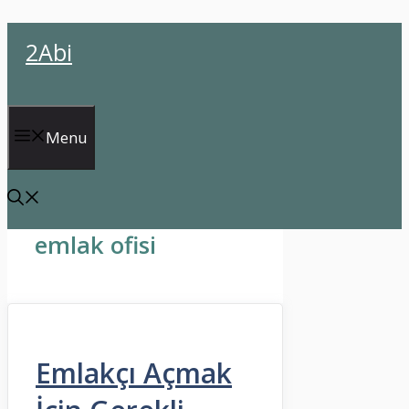
İçeriğe
2Abi
atla
Menu
emlak ofisi
Emlakçı Açmak