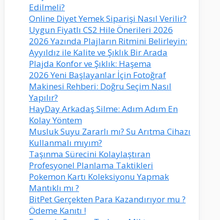
Edilmeli?
Online Diyet Yemek Siparişi Nasıl Verilir?
Uygun Fiyatlı CS2 Hile Önerileri 2026
2026 Yazında Plajların Ritmini Belirleyin:
Ayyıldız ile Kalite ve Şıklık Bir Arada
Plajda Konfor ve Şıklık: Haşema
2026 Yeni Başlayanlar İçin Fotoğraf
Makinesi Rehberi: Doğru Seçim Nasıl
Yapılır?
HayDay Arkadaş Silme: Adım Adım En
Kolay Yöntem
Musluk Suyu Zararlı mı? Su Arıtma Cihazı
Kullanmalı mıyım?
Taşınma Sürecini Kolaylaştıran
Profesyonel Planlama Taktikleri
Pokemon Kartı Koleksiyonu Yapmak
Mantıklı mı ?
BitPet Gerçekten Para Kazandırıyor mu ?
Ödeme Kanıtı !