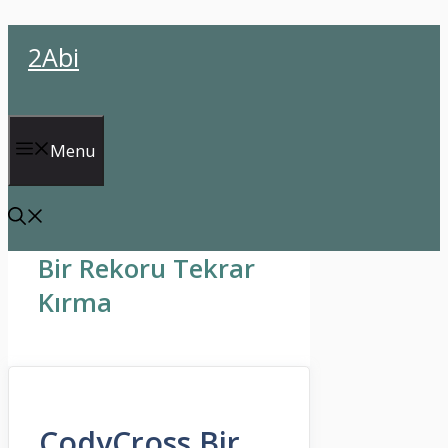
İçeriğe
2Abi
atla
Menu
Bir Rekoru Tekrar
Kırma
CodyCross Bir