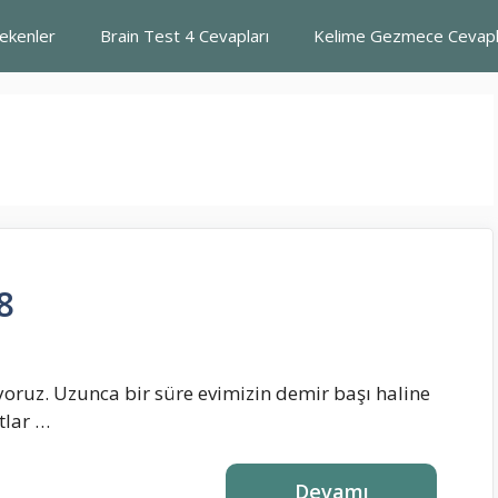
rekenler
Brain Test 4 Cevapları
Kelime Gezmece Cevapl
8
ıyoruz. Uzunca bir süre evimizin demir başı haline
tlar …
Devamı