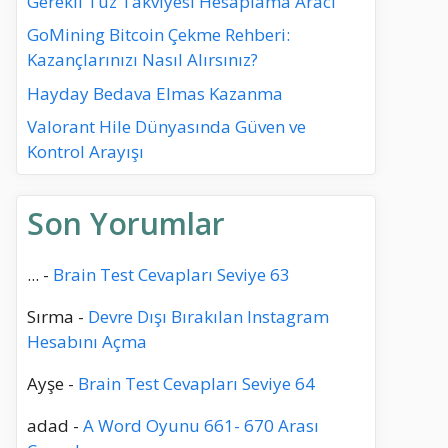
Gerekli Tuz Takviyesi Hesaplama Aracı
GoMining Bitcoin Çekme Rehberi:
Kazançlarınızı Nasıl Alırsınız?
Hayday Bedava Elmas Kazanma
Valorant Hile Dünyasında Güven ve
Kontrol Arayışı
Son Yorumlar
...
-
Brain Test Cevapları Seviye 63
Sırma
-
Devre Dışı Bırakılan Instagram
Hesabını Açma
Ayşe
-
Brain Test Cevapları Seviye 64
adad
-
A Word Oyunu 661- 670 Arası