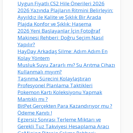
Uygun Fiyatlı CS2 Hile Önerileri 2026
2026 Yazında Plajların Ritmini Belirleyin:
Ayyıldız ile Kalite ve Şıklık Bir Arada
Plajda Konfor ve Şıklık: Haşema
2026 Yeni Başlayanlar İçin Fotoğraf
Makinesi Rehberi: Doğru Seçim Nasıl
Yapılır?
HayDay Arkadaş Silme: Adım Adım En
Kolay Yöntem
Musluk Suyu Zararlı mı? Su Arıtma Cihazı
Kullanmalı mıyım?
Taşınma Sürecini Kolaylaştıran
Profesyonel Planlama Taktikleri
Pokemon Kartı Koleksiyonu Yapmak
Mantıklı mı ?
BitPet Gerçekten Para Kazandırıyor mu ?
Ödeme Kanıtı !
Egzersiz Sonrası Terleme Miktarı ve
Gerekli Tuz Takviyesi Hesaplama Aracı