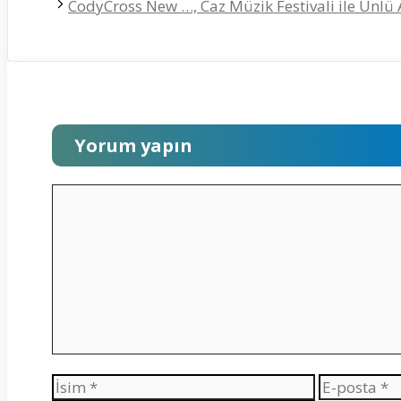
CodyCross New …, Caz Müzik Festivali ile Ünlü
Yorum yapın
Yorum
İsim
E-